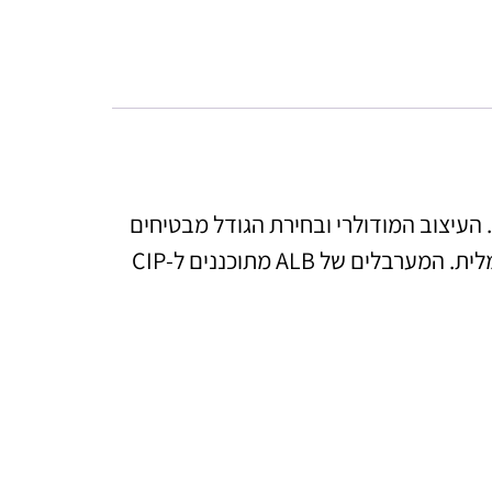
במגוון גדלים. העיצוב המודולרי ובחירת הגודל מבטיחים
תסיסה המותאמת למטרה, כך שלא תצטרכו להשקיע יותר מהנדרש ותוכלו לצפות לצריכת חשמל אופטימלית. המערבלים של ALB מתוכננים ל-CIP