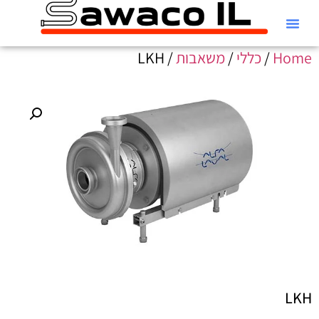
קטלוג Alfa Laval
Home
/
כללי
/
משאבות
/ LKH
LKH