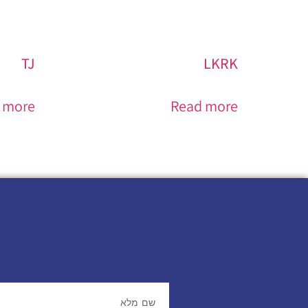
TJ
LKRK
 more
Read more